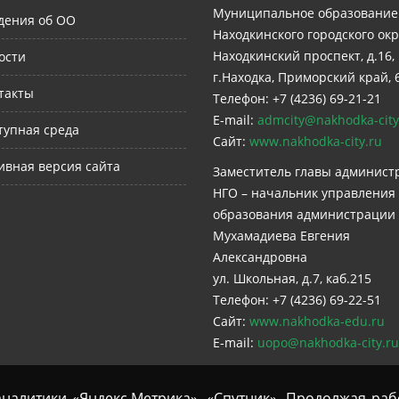
Муниципальное образование
дения об ОО
Находкинского городского окр
Находкинский проспект, д.16,
ости
г.Находка, Приморский край, 
такты
Телефон: +7 (4236) 69-21-21
E-mail:
admcity@nakhodka-city
тупная среда
Сайт:
www.nakhodka-city.ru
ивная версия сайта
Заместитель главы админист
НГО – начальник управления
образования администрации
Мухамадиева Евгения
Александровна
ул. Школьная, д.7, каб.215
Телефон: +7 (4236) 69-22-51
Сайт:
www.nakhodka-edu.ru
E-mail:
uopo@nakhodka-city.ru
-аналитики «Яндекс.Метрика», «Спутник». Продолжая раб