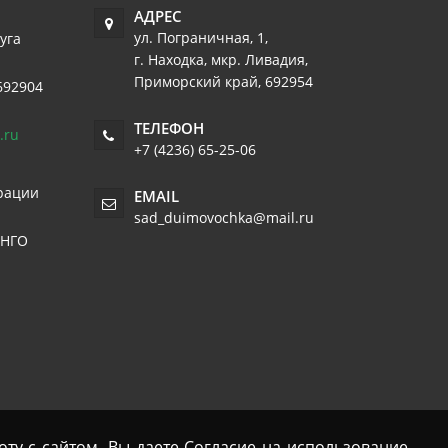
АДРЕС
ул. Пограничная, 1
,
уга
г. Находка, мкр. Ливадия
,
Приморский край
,
692954
692904
ТЕЛЕФОН
.ru
+7 (4236) 65-25-06
рации
EMAIL
sad_duimovochka@mail.ru
 НГО
оту с сайтом, Вы даете Согласие на использование