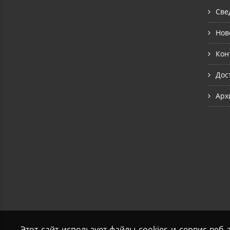
Све
Нов
Кон
Дос
Арх
Этот сайт использует файлы cookies и сервис веб